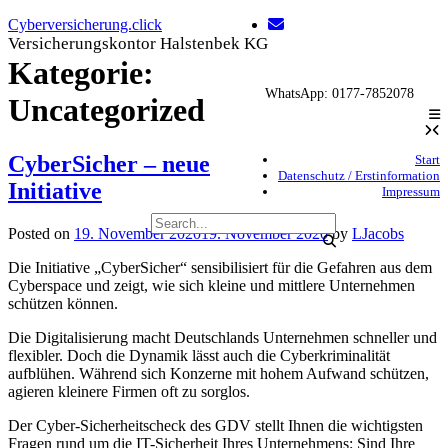
Skip
Cyberversicherung.click
to
Versicherungskontor Halstenbek KG
content
Kategorie:
WhatsApp: 0177-7852078
Uncategorized
CyberSicher – neue
Start
Datenschutz / Erstinformation
Initiative
Impressum
Posted on
19. November 2020
19. November 2020
by
LJacobs
Die Initiative „CyberSicher“ sensibilisiert für die Gefahren aus dem
Cyberspace und zeigt, wie sich kleine und mittlere Unternehmen
schützen können.
Die Digitalisierung macht Deutschlands Unternehmen schneller und
flexibler. Doch die Dynamik lässt auch die Cyberkriminalität
aufblühen. Während sich Konzerne mit hohem Aufwand schützen,
agieren kleinere Firmen oft zu sorglos.
Der Cyber-Sicherheitscheck des GDV stellt Ihnen die wichtigsten
Fragen rund um die IT-Sicherheit Ihres Unternehmens: Sind Ihre