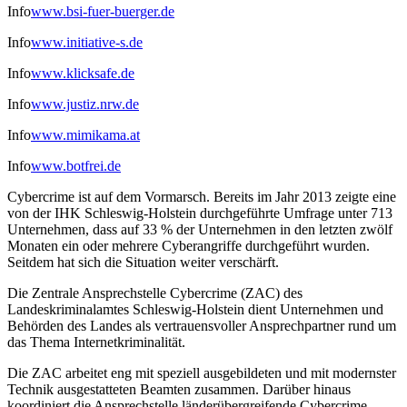
Info
www.bsi-fuer-buerger.de
Info
www.initiative-s.de
Info
www.klicksafe.de
Info
www.justiz.nrw.de
Info
www.mimikama.at
Info
www.botfrei.de
Cybercrime ist auf dem Vormarsch. Bereits im Jahr 2013 zeigte eine
von der IHK Schleswig-Holstein durchgeführte Umfrage unter 713
Unternehmen, dass auf 33 % der Unternehmen in den letzten zwölf
Monaten ein oder mehrere Cyberangriffe durchgeführt wurden.
Seitdem hat sich die Situation weiter verschärft.
Die Zentrale Ansprechstelle Cybercrime (ZAC) des
Landeskriminalamtes Schleswig-Holstein dient Unternehmen und
Behörden des Landes als vertrauensvoller Ansprechpartner rund um
das Thema Internetkriminalität.
Die ZAC arbeitet eng mit speziell ausgebildeten und mit modernster
Technik ausgestatteten Beamten zusammen. Darüber hinaus
koordiniert die Ansprechstelle länderübergreifende Cybercrime-